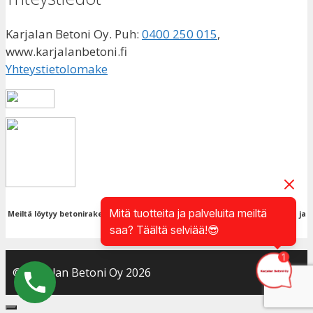
Karjalan Betoni Oy. Puh:
0400 250 015
,
www.karjalanbetoni.fi
Yhteystietolomake
Mitä tuotteita ja palveluita meiltä
Meiltä löytyy betonirakentamisen vaadittava sertifioinnit. Meillä myös LIVI ja
saa? Täältä selviää!😎
1.luokan pätevyydet.
© Karjalan Betoni Oy 2026