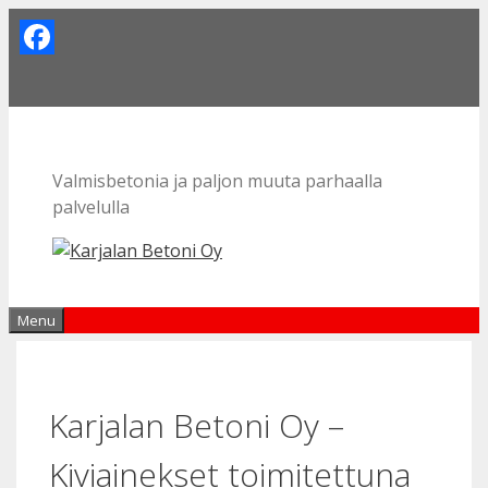
Skip
to
Facebook
content
Valmisbetonia ja paljon muuta parhaalla
palvelulla
Menu
Karjalan Betoni Oy –
Kiviainekset toimitettuna