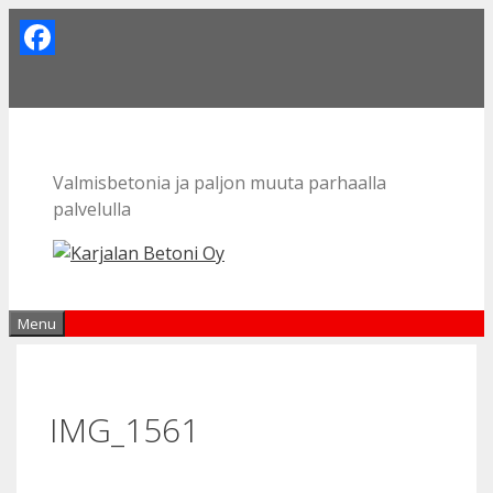
Skip
to
Facebook
content
Valmisbetonia ja paljon muuta parhaalla
palvelulla
Menu
IMG_1561