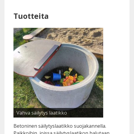
Tuotteita
Vahva säilytys laatikko
Betoninen säilytyslaatikko suojakannella.
Paikkoihin, joissa säilytyslaatikon halutaan