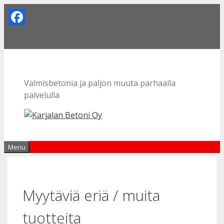
Skip
to
Facebook
content
Valmisbetonia ja paljon muuta parhaalla
palvelulla
Menu
Myytäviä eriä / muita
tuotteita