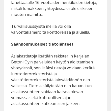
lähettää alle 16-vuotiaiden henkilöiden tietoja,
mikäli lomakkeen yhteydessä ei ole erikseen
muuten mainittu.
Turvallisuussyistä meillä voi olla
valvontakameroita konttoreissa ja alueilla.
Säännönmukaiset tietolähteet
Asiakastietoja lisätään rekisteriin Karjalan
Betoni Oy:n palveluiden käytön aloittamisen
yhteydessä, sen lisäksi tietoja voidaan kerätä
luottotietorekisteristä ja
väestötietorekisteristä lainsäädännön niin
salliessa. Tietoja säilytetään niin kauan kun
asiakassuhteen voidaan katsoa olevan
voimassa sekä kohtuullisen ajan
asiakassuhteen katkeamisen jälkeen.