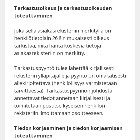
Tarkastusoikeus ja tarkastusoikeuden
toteuttaminen
Jokaisella asiakasrekisteriin merkityllä on
henkilötietolain 26 §:n mukaisesti oikeus
tarkistaa, mitä häntä koskevia tietoja
asiakasrekisteriin on merkitty.
Tarkastuspyyntö tulee lähettää kirjallisesti
rekisterin ylläpitäjälle ja pyyntö on omakätisesti
allekirjoitettava (henkilöllisyys varmistetaan
tarvittaessa). Tarkastuspyynnön johdosta
annettavat tiedot annetaan kirjallisesti ja
toimitetaan postitse kyseisen henkilön
rekisteriin ilmoittamaan osoitteeseen.
Tiedon korjaaminen ja tiedon korjaamisen
toteuttaminen