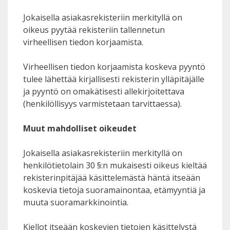
Jokaisella asiakasrekisteriin merkityllä on
oikeus pyytää rekisteriin tallennetun
virheellisen tiedon korjaamista.
Virheellisen tiedon korjaamista koskeva pyyntö
tulee lähettää kirjallisesti rekisterin ylläpitäjälle
ja pyyntö on omakätisesti allekirjoitettava
(henkilöllisyys varmistetaan tarvittaessa).
Muut mahdolliset oikeudet
Jokaisella asiakasrekisteriin merkityllä on
henkilötietolain 30 §:n mukaisesti oikeus kieltää
rekisterinpitäjää käsittelemästä häntä itseään
koskevia tietoja suoramainontaa, etämyyntiä ja
muuta suoramarkkinointia.
Kiellot itseään koskevien tietojen käsittelystä