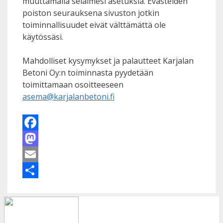
muuttamalla selaimesi asetuksia. Evästeiden
poiston seurauksena sivuston jotkin
toiminnallisuudet eivät välttämättä ole
käytössäsi.
Mahdolliset kysymykset ja palautteet Karjalan
Betoni Oy:n toiminnasta pyydetään
toimittamaan osoitteeseen
asema@karjalanbetoni.fi
Facebook
Mastodon
Email
Share