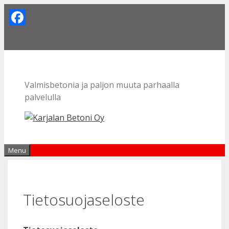
Skip
to
Facebook
content
Valmisbetonia ja paljon muuta parhaalla
palvelulla
Menu
Tietosuojaseloste