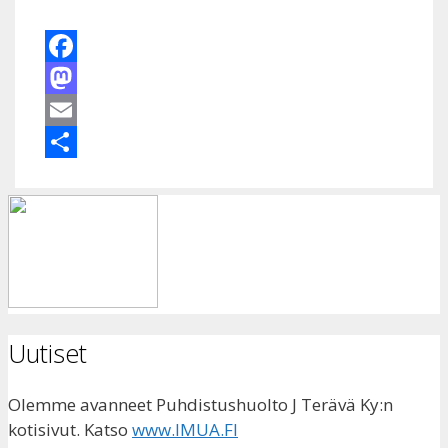
Facebook
Mastodon
Email
Share
Uutiset
Olemme avanneet Puhdistushuolto J Terävä Ky:n
kotisivut. Katso
www.IMUA.FI