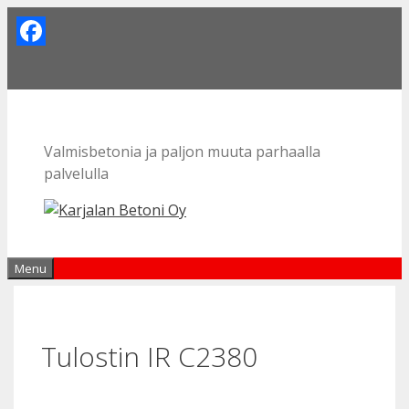
Skip
to
Facebook
content
Valmisbetonia ja paljon muuta parhaalla
palvelulla
Menu
Tulostin IR C2380