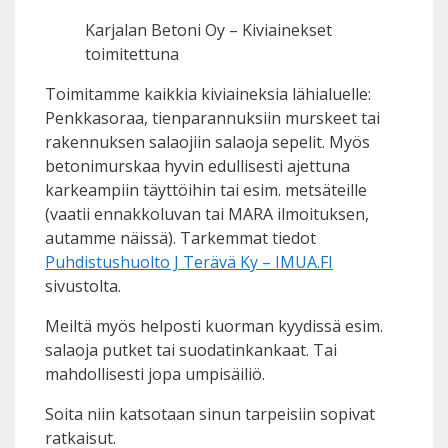
Karjalan Betoni Oy – Kiviainekset
toimitettuna
Toimitamme kaikkia kiviaineksia lähialuelle:
Penkkasoraa, tienparannuksiin murskeet tai
rakennuksen salaojiin salaoja sepelit. Myös
betonimurskaa hyvin edullisesti ajettuna
karkeampiin täyttöihin tai esim. metsäteille
(vaatii ennakkoluvan tai MARA ilmoituksen,
autamme näissä). Tarkemmat tiedot
Puhdistushuolto J Terävä Ky – IMUA.FI
sivustolta.
Meiltä myös helposti kuorman kyydissä esim.
salaoja putket tai suodatinkankaat. Tai
mahdollisesti jopa umpisäiliö.
Soita niin katsotaan sinun tarpeisiin sopivat
ratkaisut.