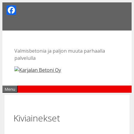
Skip
Facebook
to
content
Valmisbetonia ja paljon muuta parhaalla
palvelulla
Menu
Kiviainekset