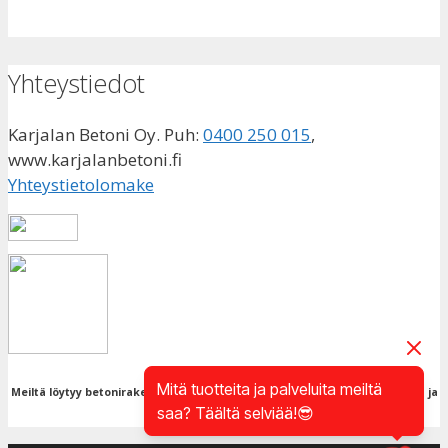
Yhteystiedot
Karjalan Betoni Oy. Puh:
0400 250 015
,
www.karjalanbetoni.fi
Yhteystietolomake
Mitä tuotteita ja palveluita meiltä
Meiltä löytyy betonirakentamisen vaadittava sertifioinnit. Meillä myös LIVI ja
saa? Täältä selviää!😎
1.luokan pätevyydet.