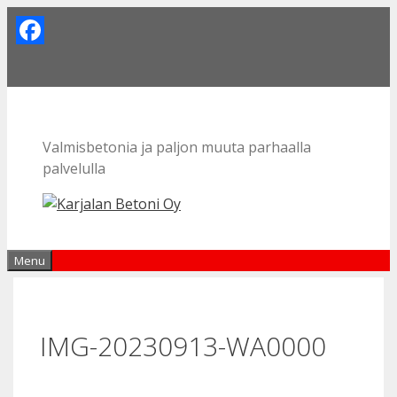
Skip
to
Facebook
content
Valmisbetonia ja paljon muuta parhaalla
palvelulla
Menu
IMG-20230913-WA0000