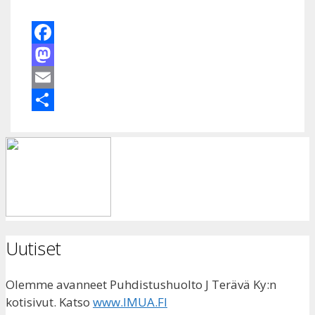
Facebook
Mastodon
Email
Share
Uutiset
Olemme avanneet Puhdistushuolto J Terävä Ky:n
kotisivut. Katso
www.IMUA.FI