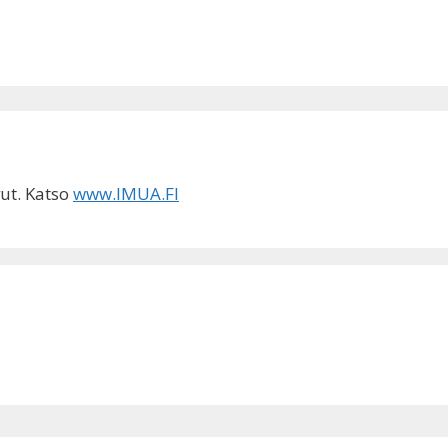
ut. Katso
www.IMUA.FI