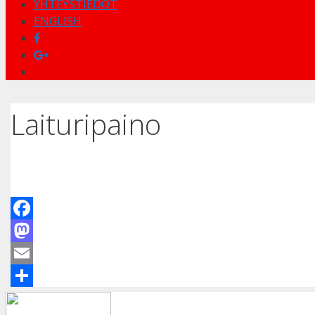
YHTEYSTIEDOT
ENGLISH
Laituripaino
Facebook
Mastodon
Email
Share