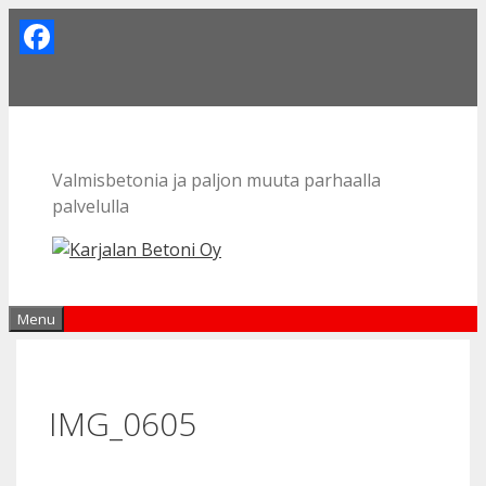
Skip
to
Facebook
content
Valmisbetonia ja paljon muuta parhaalla
palvelulla
Menu
IMG_0605